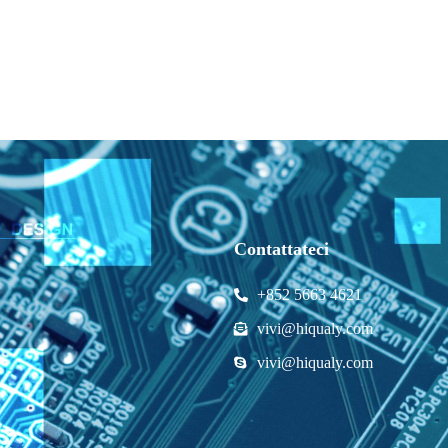
Contattateci
+852 5663 4621
vivi@hiqualy.com
vivi@hiqualy.com