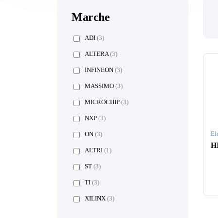
Marche
ADI
(3)
ALTERA
(3)
INFINEON
(3)
MASSIMO
(3)
MICROCHIP
(3)
NXP
(3)
El
ON
(3)
ALTRI
(1)
ST
(3)
TI
(3)
XILINX
(3)