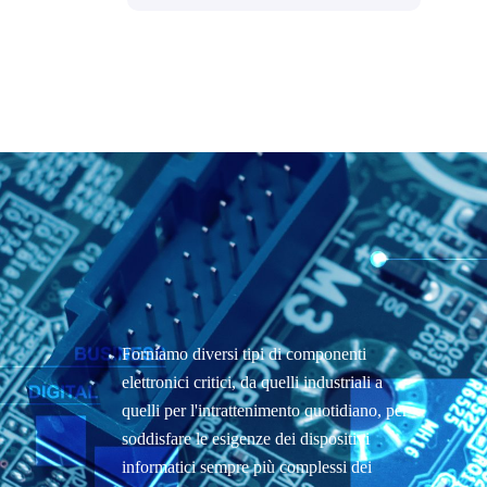
Forniamo diversi tipi di componenti
elettronici critici, da quelli industriali a
quelli per l'intrattenimento quotidiano, per
soddisfare le esigenze dei dispositivi
informatici sempre più complessi dei