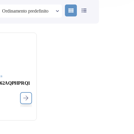
ca
662AQPHPRQ1