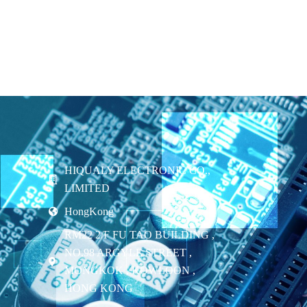
HIQUALY ELECTRONIC CO.,
LIMITED
HongKong
RM22 2/F FU TAO BUILDING ,
NO.98 ARGYLE STREET ,
MONGKOK , KOWLOON ,
HONG KONG