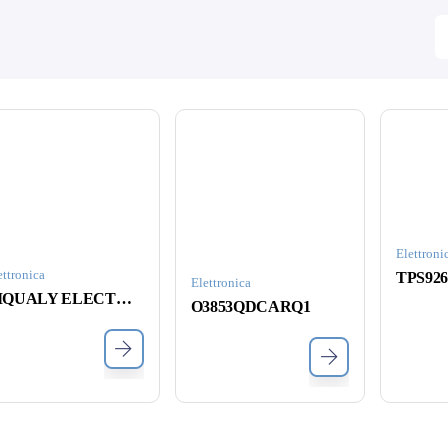
Elettroni
ettronica
TPS92
Elettronica
HIQUALY ELECTRONIC
O3853QDCARQ1