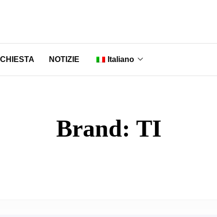
ICHIESTA
NOTIZIE
Italiano
English
Nederlands
Brand:
TI
Français
Deutsch
Português
Русский