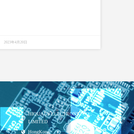
2023年4月20日
HIQUALY ELECTRONIC CO.,
LIMITED
HongKong