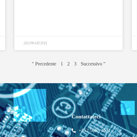
2023年4月20日
" Precedente
1
2
3
Successivo "
Contattateci
+852 5663 4621