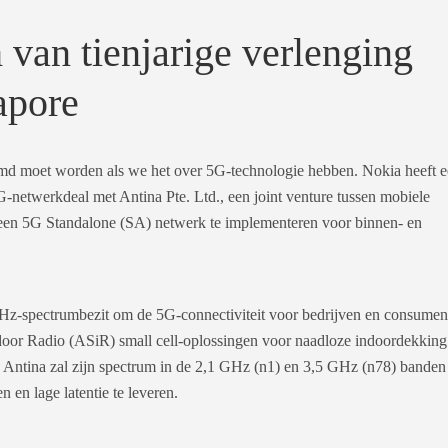
 van tienjarige verlenging
apore
oemd moet worden als we het over 5G-technologie hebben. Nokia heeft 
5G-netwerkdeal met Antina Pte. Ltd., een joint venture tussen mobiele
een 5G Standalone (SA) netwerk te implementeren voor binnen- en
GHz-spectrumbezit om de 5G-connectiviteit voor bedrijven en consumen
ndoor Radio (ASiR) small cell-oplossingen voor naadloze indoordekking
io. Antina zal zijn spectrum in de 2,1 GHz (n1) en 3,5 GHz (n78) banden
 en lage latentie te leveren.