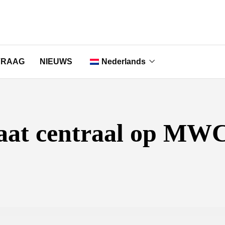
VRAAG
NIEUWS
Nederlands
English
Français
aat centraal op MW
Deutsch
Italiano
Português
Русский