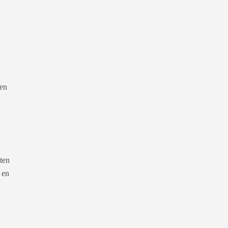
een
ten
 en