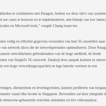
jkheden te combineren met Paragon, breken we deze silo's van systeme
end use cases te bouwen en te implementeren, met behulp van low latenc
licaties en Microsoft tools," voegde Chang eraan toe.
nten veilig en efficiënt gegevens verzenden van hun 5G-toestellen naar
an netwerk slices die de netwerkprestaties optimaliseren. Door Para
kunnen ontwikkelaars gebruikmaken van de hoge snelheid, de brede
ensten van Singtel's 5G-netwerk. Dankzij deze aanpak kunnen ze nieuw
 een hoge verwerkingscapaciteit en lage latentie vereisen in een
rtuigen, dienstrobots en leveringsvloten, kunnen profiteren van toegang
anier vanaf elke locatie in Singapore. Bovendien zal deze integratie 
s metaverse-gebaseerde real-time simulaties en live videoanalyse.