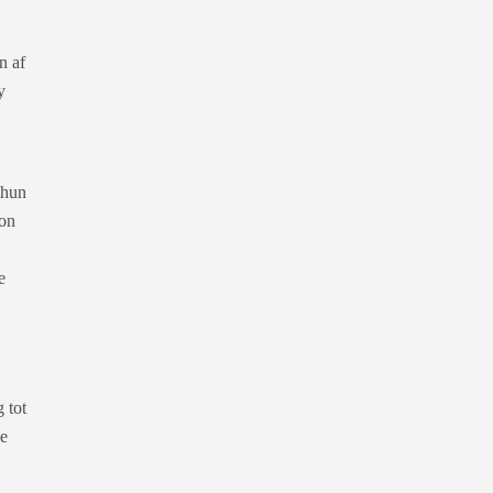
n af
y
 hun
gon
e
 tot
de