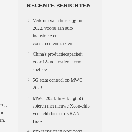
RECENTE BERICHTEN
Verkoop van chips stijgt in
2022, vooral aan auto-,
industriële en
consumentenmarkten
China's productiecapaciteit
voor 12-inch wafers neemt
snel toe
5G staat centraal op MWC
2023
MWC 2023: Intel buigt 5G-
erug
spieren met nieuwe Xeon-chip
rie
versneld door o.a. vRAN
en,
Boost
SEMI ISS EUROPE 2023