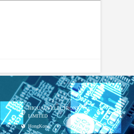
HIQUALY ELECTRONIC CO.,
LIMITED
HongKong