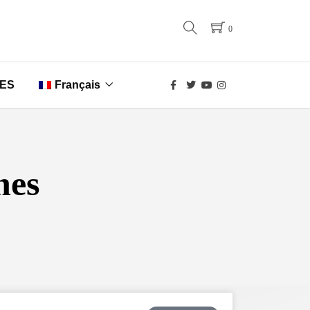
0
ES
Français
English
Nederlands
nes
Deutsch
Italiano
Português
Русский